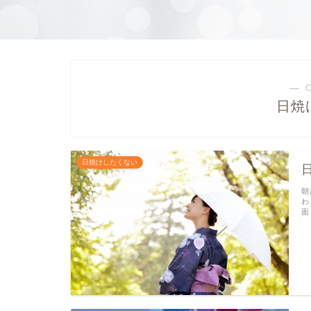
― 
日焼
日焼けしたくない
朝
わ
面