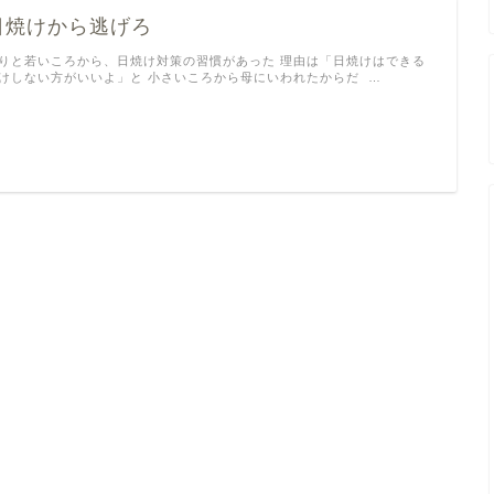
日焼けから逃げろ
りと若いころから、日焼け対策の習慣があった 理由は「日焼けはできる
けしない方がいいよ」と 小さいころから母にいわれたからだ …