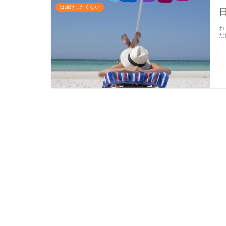
日焼けしたくない
わ
だ