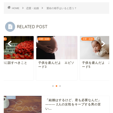
HOME
恋愛・結婚
運命の相手はいると思う？
RELATED POST
・結婚
恋愛・結婚
恋愛・結婚
婚前に話すべきこと
子供を産んだよ エピソ
子供を産んだよ エ
ード3
ード5
「結婚はするけど、君も必要なんだ」
——— 2人の女性をキープする男の言
い...