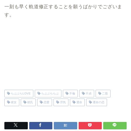
一刻も早く軌道修正することを願うばかりでございま
す。
らぶぶらLOVE
らぶぶららぶ
不倫
不貞
二股
彼女
彼氏
恋愛
浮気
運命
運命の恋