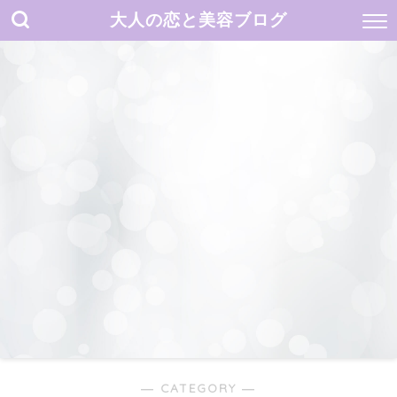
大人の恋と美容ブログ
― CATEGORY ―